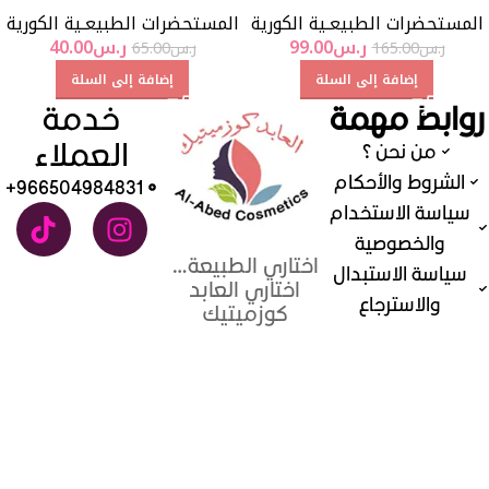
المستحضرات الطبيعـية الكورية
المستحضرات الطبيعـية الكورية
ر.س
99.00
ر.س
40.00
ر.س
165.00
ر.س
65.00
إضافة إلى السلة
إضافة إلى السلة
روابط مهمة
خدمة
العملاء
من نحن ؟
الشروط والأحكام
966504984831+
سياسة الاستخدام
والخصوصية
اختاري الطبيعة…
سياسة الاستبدال
اختاري العابد
والاسترجاع
كوزميتيك