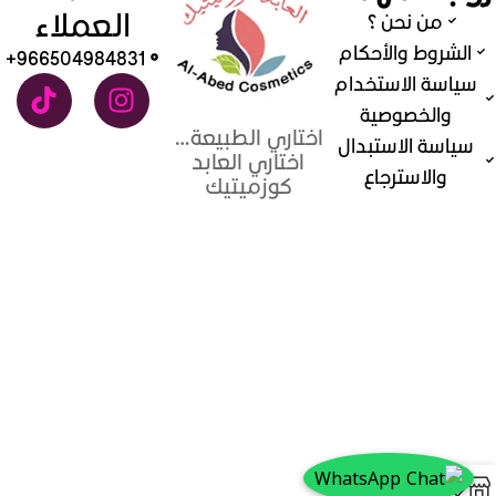
العملاء
من نحن ؟
الشروط والأحكام
966504984831+
سياسة الاستخدام
والخصوصية
اختاري الطبيعة…
سياسة الاستبدال
اختاري العابد
والاسترجاع
كوزميتيك
0