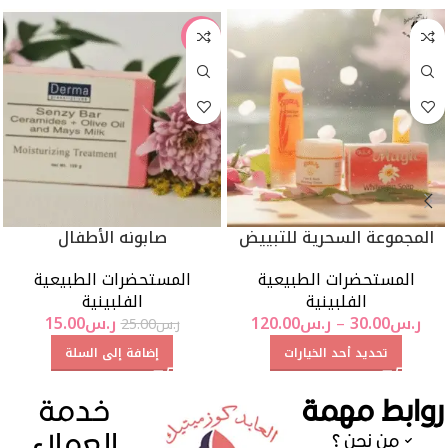
-40%
المجموعة السحرية للتبييض
صابونه الأطفال
المستحضرات الطبيعية
المستحضرات الطبيعية
الفلبينية
الفلبينية
ر.س
30.00
–
ر.س
120.00
ر.س
15.00
ر.س
25.00
تحديد أحد الخيارات
إضافة إلى السلة
روابط مهمة
خدمة
العملاء
من نحن ؟