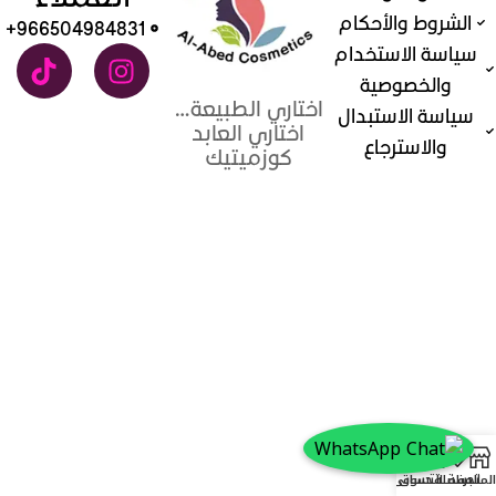
الشروط والأحكام
966504984831+
سياسة الاستخدام
والخصوصية
اختاري الطبيعة…
سياسة الاستبدال
اختاري العابد
والاسترجاع
كوزميتيك
0
المتجر
المفضلة
سلة التسوق
حسابي