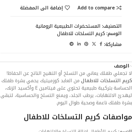
Add to compare
إضافة الى المفضلة
التصنيف:
المستحضرات الطبيعية الرومانية
الوسم:
كريم التسلخات للاطفال
مشاركة:
الوصف
لا تجعلي طفلك يعاني من التسلخ أو التهيج الناتج عن الحفاظ!
كريم التسلخات للاطفال
من العابد كوزميتيك يحمي بشرة طفلك
الحساسة بتركيبة طبيعية تحتوي على فيتامين E وأكسيد الزنك،
ليهدئ الالتهابات، يرطب الجلد، ويمنع التسلخ والحساسية، لتبقى
بشرة طفلك ناعمة وصحية طوال اليوم.
مواصفات كريم التسلخات للاطفال
الاسم:
كريم للأطفال لإزالة التسلخ والالتهابات