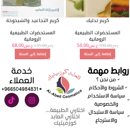
كريم تدليك
كريم التجاعيد والشيخوخة
المستحضرات الطبيعية
المستحضرات الطبيعية
الرومانية
الرومانية
ر.س
50.00
ر.س
68.00
ر.س
100.00
ر.س
135.00
إضافة إلى السلة
إضافة إلى السلة
روابط مهمة
خدمة
العملاء
من نحن ؟
الشروط والأحكام
966504984831+
سياسة الاستخدام
والخصوصية
اختاري الطبيعة…
سياسة الاستبدال
اختاري العابد
والاسترجاع
كوزميتيك