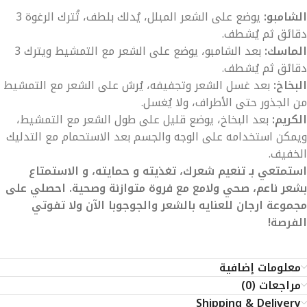
الشامبو:
يوضع على الشعر المبلل، يُدلك بلطف، تُترك الرغوة 3
دقائق ثم يُشطف.
الماسك:
بعد الشامبو، يوضع على الشعر مع التمشيط ويترك 3
دقائق ثم يُشطف.
البخاخ:
بعد غسل الشعر وتجفيفه، يُرش على الشعر مع التمشيط
من الجذور حتى الأطراف، ولا يُغسل.
الكريم:
بعد البخاخ، يوضع قليل على طول الشعر مع التمشيط،
ويمكن استخدامه على الوجه والجسم بعد الاستحمام مع التدليك
الخفيف.
استمتعي بـ تنعيم شعرك، تغذيته و حمايته، و الاستمتاع
بشعر ناعم، صحي ولامع مع فروة متوازنة وصحية. احصلي على
مجموعة ارجان للعنايه بالشعر والجوجوبا الآن ولا تفوتي
الفرصة!
معلومات إضافية
مراجعات (0)
Shipping & Delivery