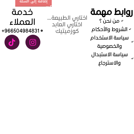
إضافة إلى السلة
روابط مهمة
خدمة
اختاري الطبيعة…
العملاء
من نحن ؟
اختاري العابد
الشروط والأحكام
كوزميتيك
966504984831+
سياسة الاستخدام
والخصوصية
سياسة الاستبدال
والاسترجاع